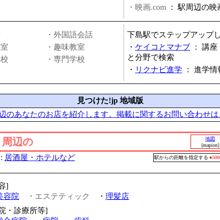
・映画.com
：
駅周辺の映
話
・外国語会話
下島駅でステップアップ
教室
・趣味教室
・
ケイコとマナブ
：
講座
と分野で検索
学校
・専門学校
・
リクナビ進学
：
進学情
見つけた!jp 地域版
辺のあなたのお店を紹介します。掲載に関するお問い合わせは
」周辺の
地図
[mapion]
:
居酒屋・ホテルなど
駅からの距離を指定する
●5
容]
美容院
・エステティック
・
理髪店
病院・診療所等]