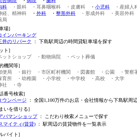
総合病院
・
病院
・
歯科
内科
・眼科
・耳鼻咽喉科
・皮膚科
・
小児科
・産婦人
神経、精神科
・
外科
・
整形外科
・形成外科
・美容外科
薬局
車場]
コインパーキング
三井のリパーク
： 下島駅周辺の時間貸駐車場を探す
ット]
ペットショップ
・動物病院
・ペット葬儀
公的機関等]
郵便局
・銀行
・市区町村機関
・図書館
・公園
・警察
保育所
・幼稚園
・小学校
・中学校
・高校
・大学
神社
・寺
電話番号検索]
タウンページ
： 全国1,100万件のお店・会社情報から下島駅周
住まいを借りる]
アパマンショップ
： こだわり検索メニューで探す
スマイティ(賃貸)
： 駅周辺の賃貸物件を一覧表示
アルバイト]