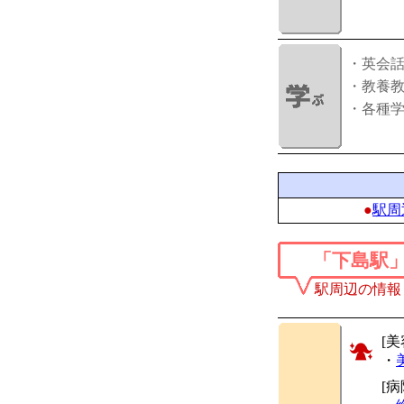
・英会
・教養
・各種
●
駅周
「下島駅
駅周辺の情報
[美
・
[