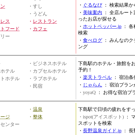
・
ぐるなび
：
検索結果か
メン
・すし
・
美味案内
：
全店ルート
・うどん
ったお店が探せる
ミレス
・
レストラン
・
ホットペッパー.jp
：
各
ストフード
・
カフェ
検索
バリー
・
食べログ
：
みんなのク
ング
ル
・ビジネスホテル
下島駅のホテル・旅館を
予約！
ィホテル
・カプセルホテル
・
楽天トラベル
：
宿泊条
ートホテル
・ラブホテル
・
じゃらん
：
宿泊プラン
・民宿
・yoyaQ
：
お得な宿泊プ
・
温泉
下島駅で日頃の疲れをす
サージ
・
整体
・ispot(アイスポット)
：
スポットを検索
スセンター
・
長野温泉ガイド.jp
：
長