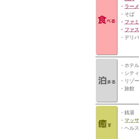
・
ラー
・そば
・
ファ
・
ファ
・デリ
・ホテ
・シテ
・リゾ
・旅館
・銭湯
・
マッ
・ヘル