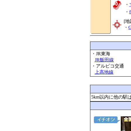
・
・
[地
・
G
・JR東海
JR飯田線
・アルピコ交通
上高地線
5km以内に他の駅