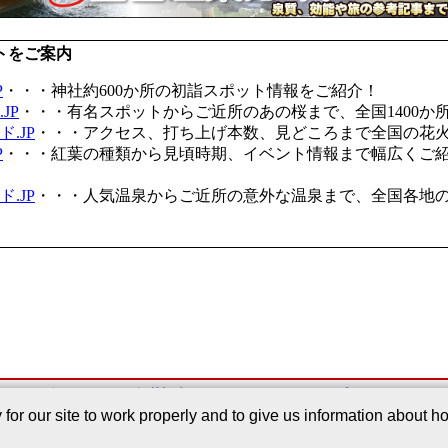
トをご案内
P
・・・神社約600か所の初詣スポット情報をご紹介！
JP
・・・有名スポットからご近所のあの桜まで、全国1400か
.JP
・・・アクセス、打ち上げ本数、見どころまで全国の花
P
・・・紅葉の種類から見頃時期、イベント情報まで幅広くご
.JP
・・・人気温泉からご近所の意外な温泉まで、全国各地
このサービスについて
｜
掲載記事
｜
Webサイトについて
｜
プライバシーポリ
r our site to work properly and to give us information about how
Copyright©2005-2026 Japan Regist