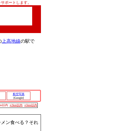
をサポートします。
の
上高地線
の駅で
航空写真
[Google]
00m以内
○2km以内
○5km以内
ーメン食べる？それ