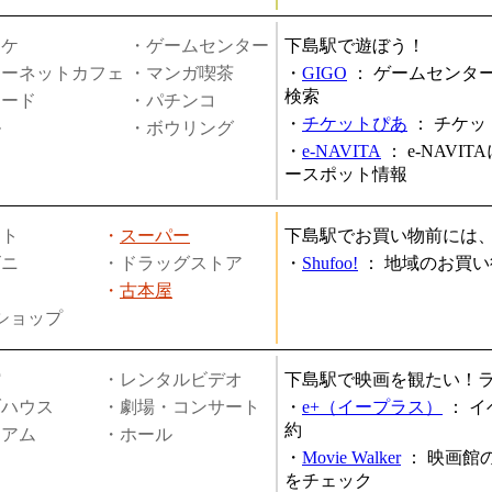
オケ
・ゲームセンター
下島駅で遊ぼう！
ターネットカフェ
・マンガ喫茶
・
GIGO
：
ゲームセンタ
検索
ヤード
・パチンコ
・
チケットぴあ
：
チケッ
ル
・ボウリング
・
e-NAVITA
：
e-NAVI
ースポット情報
ート
・
スーパー
下島駅でお買い物前には
ビニ
・ドラッグストア
・
Shufoo!
：
地域のお買い
・
古本屋
円ショップ
館
・レンタルビデオ
下島駅で映画を観たい！
ブハウス
・劇場・コンサート
・
e+（イープラス）
：
イ
約
ジアム
・ホール
・
Movie Walker
：
映画館
をチェック