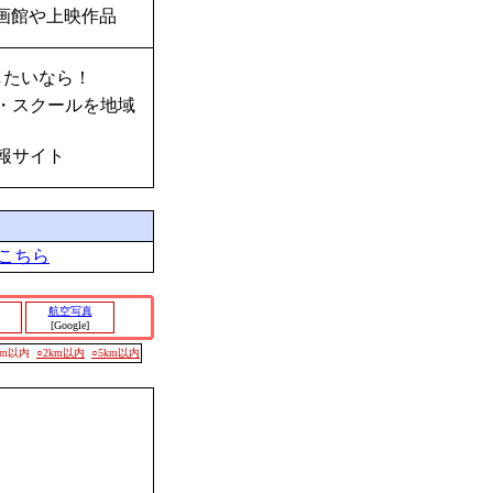
画館や上映作品
したいなら！
・スクールを地域
報サイト
こちら
航空写真
[Google]
00m以内
○2km以内
○5km以内