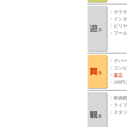
・カラ
・イン
・ビリ
・プー
・デパ
・コン
・
書店
・100
・映画
・ライ
・スタ