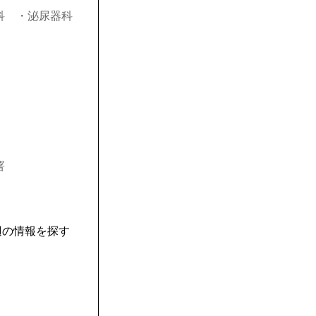
科
・泌尿器科
署
辺の情報を探す