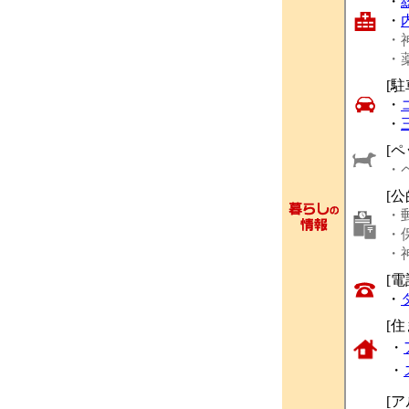
・
・
・
・
[駐
・
・
[ペ
・
[
・
・
・
[
・
[
・
・
[