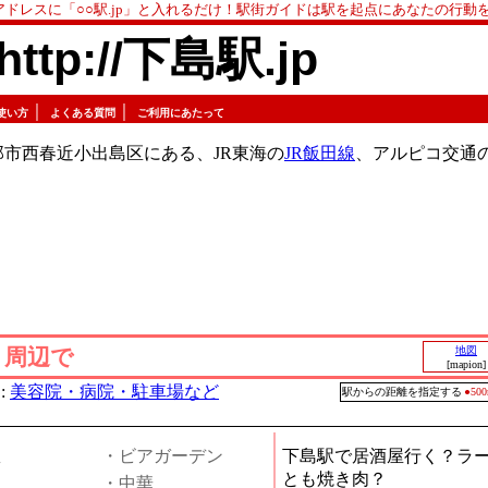
アドレスに「○○駅.jp」と入れるだけ！駅街ガイドは駅を起点にあなたの行動
http://下島駅.jp
｜
｜
使い方
よくある質問
ご利用にあたって
市西春近小出島区にある、JR東海の
JR飯田線
、アルピコ交通
」周辺で
地図
[mapion]
:
美容院・病院・駐車場など
駅からの距離を指定する
●5
屋
・ビアガーデン
下島駅で居酒屋行く？ラ
とも焼き肉？
・中華