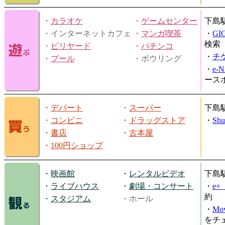
・
カラオケ
・
ゲームセンター
下島
・インターネットカフェ
・
マンガ喫茶
・
GI
検索
・
ビリヤード
・
パチンコ
・
チ
・
プール
・ボウリング
・
e-
ース
・
デパート
・
スーパー
下島
・
コンビニ
・
ドラッグストア
・
Shu
・
書店
・
古本屋
・
100円ショップ
・
映画館
・
レンタルビデオ
下島
・
ライブハウス
・
劇場・コンサート
・
e
約
・
スタジアム
・ホール
・
Mov
をチ