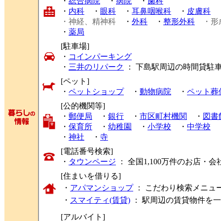
・
総合病院
・
病院
・
歯科
・
内科
・
眼科
・
耳鼻咽喉科
・
皮膚科
・神経、精神科
・
外科
・
整形外科
・形
・
薬局
[駐車場]
・
コインパーキング
・
三井のリパーク
： 下島駅周辺の時間貸駐
[ペット]
・
ペットショップ
・
動物病院
・
ペット葬
[公的機関等]
・
郵便局
・
銀行
・
市区町村機関
・
図書
・
保育所
・
幼稚園
・
小学校
・
中学校
・
神社
・
寺
[電話番号検索]
・
タウンページ
： 全国1,100万件のお店
[住まいを借りる]
・
アパマンショップ
： こだわり検索メニュ
・
スマイティ(賃貸)
： 駅周辺の賃貸物件を
[アルバイト]