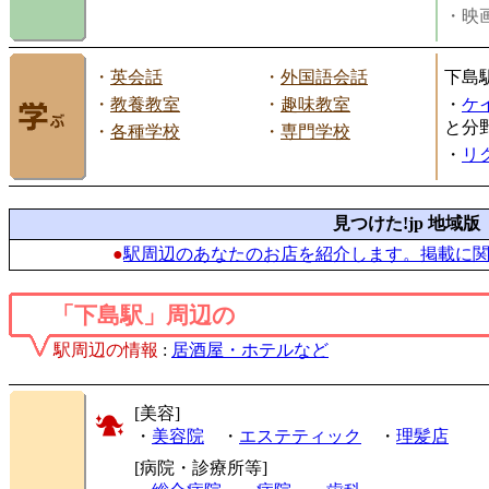
・映画
・
英会話
・
外国語会話
下島
・
教養教室
・
趣味教室
・
ケ
と分
・
各種学校
・
専門学校
・
リ
見つけた!jp 地域版
●
駅周辺のあなたのお店を紹介します。掲載に
「下島駅」周辺の
駅周辺の情報
:
居酒屋・ホテルなど
[美容]
・
美容院
・
エステティック
・
理髪店
[病院・診療所等]