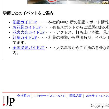
季節ごとのイベントをご案内
初詣ガイド.JP
・・・神社約600か所の初詣スポット情
お花見ガイド.JP
・・・有名スポットからご近所のあの桜
花火大会ガイド.JP
・・・アクセス、打ち上げ本数、見
紅葉ガイド.JP
・・・紅葉の種類から見頃時期、イベン
てます。
全国温泉ガイド.JP
・・・人気温泉からご近所の意外な
内。
会社案内
｜
このサービスについて
｜
掲載記事
｜
Webサイトにつ
Copyright©2