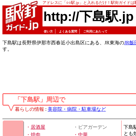
アドレスに「○○駅.jp」と入れるだけ！駅街ガイド
http://下島駅.jp
｜
｜
使い方
よくある質問
ご利用にあたって
下島駅は長野県伊那市西春近小出島区にある、JR東海の
JR飯
す。
「下島駅」周辺で
暮らしの情報
:
美容院・病院・駐車場など
・
居酒屋
・ビアガーデン
下島
とも
・
焼肉
・
中華