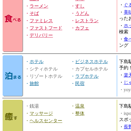
・
ぐ
・
ラーメン
・
すし
・
美
・
そば
・
うどん
った
・
ファミレス
・
レストラン
・
ホ
・
ファストフード
・
カフェ
検索
・
デリバリー
・
食
ング
・
ホテル
・
ビジネスホテル
下島
予約
・シティホテル
・カプセルホテル
・
楽
・リゾートホテル
・
ラブホテル
・
じ
・
旅館
・
民宿
・yoy
・銭湯
・
温泉
下島
・
マッサージ
・
整体
・is
スポ
・
ヘルスセンター
・
長