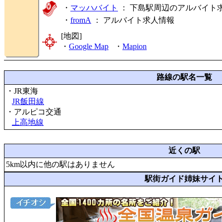
・
マッハバイト
： 下島駅周辺のアルバイト
・
fromA
：
アルバイト求人情報
[地図]
・
Google Map
・
Mapion
路線の駅名一覧
・JR東海
JR飯田線
・アルピコ交通
上高地線
近くの駅
5km以内に他の駅はありません
駅街ガイド姉妹サイ